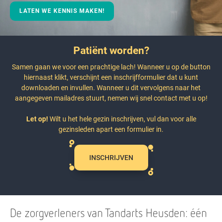
LATEN WE KENNIS MAKEN!
Patiënt worden?
Samen gaan we voor een prachtige lach! Wanneer u op de button
hiernaast klikt, verschijnt een inschrijfformulier dat u kunt
downloaden en invullen. Wanneer u dit vervolgens naar het
aangegeven mailadres stuurt, nemen wij snel contact met u op!
Let op!
Wilt u het hele gezin inschrijven, vul dan voor alle
gezinsleden apart een formulier in.
INSCHRIJVEN
De zorgverleners van Tandarts Heusden: één