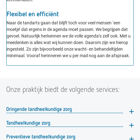
Flexibel en efficiënt
Naar de tandarts gaan dat blijft toch voor veel mensen ‘een
moetje’ dat ergens in de agenda moet passen. We begrijpen dat
gevoel. Natuurlijk herkennen we de volle agenda’s zelf ook. Met u
meedenken is alles wat wij kunnen doen. Daarom zijn we hierop
ingesteld. Zo zijn bijvoorbeeld onze wacht- en behandeltijden
minimaal. Vooraf herinneren we u per mail nog aan de afspraak.
Onze praktijk biedt de volgende services:
Dringende tandheelkundige zorg
tandpijn of kiespijn
Tandheelkundige zorg
gebroken of beschadigde tanden
mond- en tandinfecties
periodieke controle en reiniging
Preventieve tandheelkundige zorg