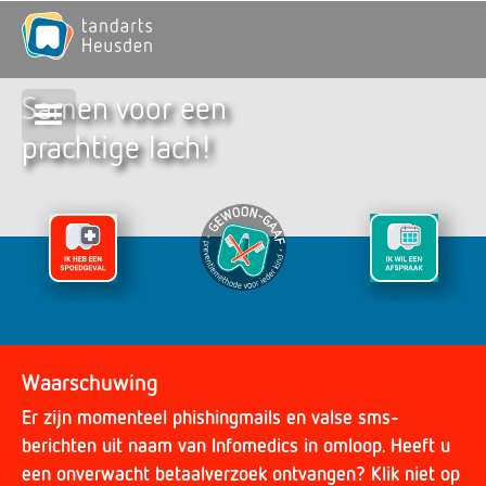
Samen voor een
prachtige lach!
Waarschuwing
Er zijn momenteel phishingmails en valse sms-
berichten uit naam van Infomedics in omloop. Heeft u
een onverwacht betaalverzoek ontvangen? Klik niet op