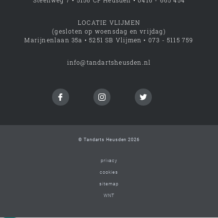
Steenweg 7 • 5156 CP Heusden • 0416 - 665 454
LOCATIE VLIJMEN
(gesloten op woensdag en vrijdag)
Marijnenlaan 35a • 5251 SB Vlijmen • 073 - 5115 759
info@tandartsheusden.nl
© Tandarts Heusden 2026
privacy
cookies
sitemap
WNT